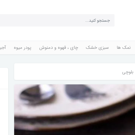
نمک ها
سبزی خشک
چای ، قهوه و دمنوش
پودر میوه
آجی
بلوچی