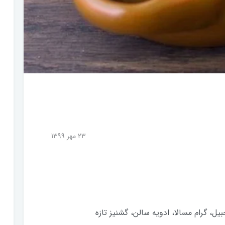
23 مهر 1399
یل، گرام مسالا، ادویه سالن، گشنیز تازه