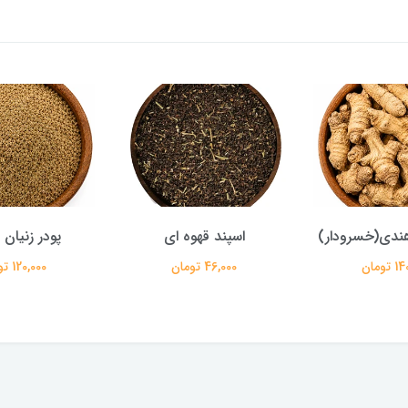
ندی(خسرودار)
اسپند قهوه ای
پودر زنیان
تومان
46,000 تومان
120,000 تومان