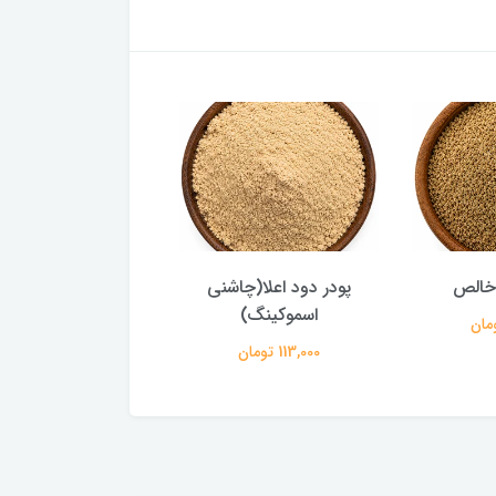
 خالص
پودر دود اعلا(چاشنی
تخم کتان اعلا و با 
اسموکینگ)
104,000 تومان
113,000 تومان