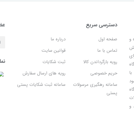
دسترسی سریع
عضو
 ساده و
صفحه اول
درباره ما
هش
تماس با ما
قوانین سایت
ای
نما
رویه بازگرداندن کالا
ثبت شکایات
اه
با
حریم خصوصی
رویه های ارسال سفارش
ود
سامانه رهگیری مرسولات
سامانه ثبت شکایات پستی
اه
پستی
ات
 و