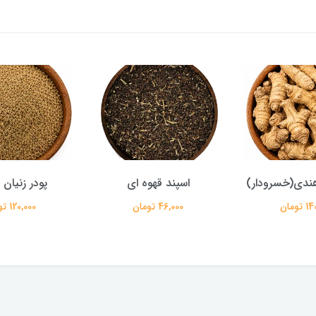
ندی(خسرودار)
اسپند قهوه ای
پودر زنیان
تومان
46,000 تومان
120,000 تومان