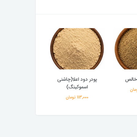
 خالص
پودر دود اعلا(چاشنی
تخم کتان اعلا و با 
اسموکینگ)
104,000 تومان
113,000 تومان