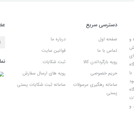
دسترسی سریع
عضو
 ساده و
صفحه اول
درباره ما
هش
تماس با ما
قوانین سایت
ای
نما
رویه بازگرداندن کالا
ثبت شکایات
اه
با
حریم خصوصی
رویه های ارسال سفارش
ود
سامانه رهگیری مرسولات
سامانه ثبت شکایات پستی
اه
پستی
ات
 و