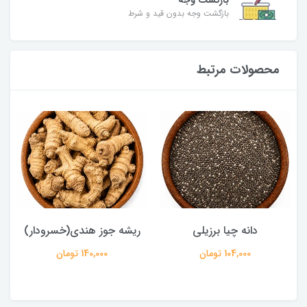
بازگشت وجه
بازگشت وجه بدون قید و شرط
محصولات مرتبط
ریشه جوز هندی(خسرودار)
اسپند قهوه ای
140,000 تومان
46,000 تومان