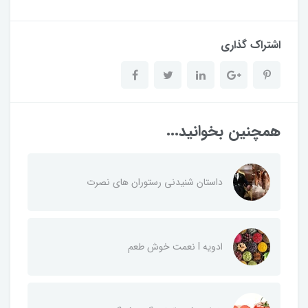
اشتراک گذاری
همچنین بخوانید...
داستان شنیدنی رستوران های نصرت
ادویه I نعمت خوش طعم