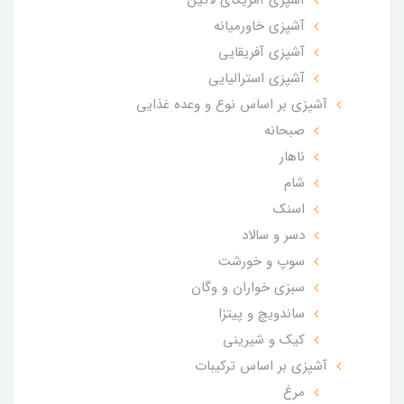
آشپزی آمریکای لاتین
آشپزی خاورمیانه
آشپزی آفریقایی
آشپزی استرالیایی
آشپزی بر اساس نوع و وعده غذایی
صبحانه
ناهار
شام
اسنک
دسر و سالاد
سوپ و خورشت
سبزی خواران و وگان
ساندویچ و پیتزا
کیک و شیرینی
آشپزی بر اساس ترکیبات
مرغ