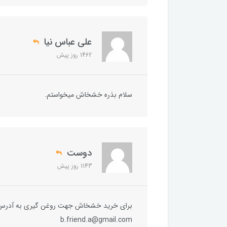
علی عباس نیا
1462 روز پیش
سلام بذره خشخاش میخواستم.
دوست
1143 روز پیش
برای خرید خشخاش جهت روغن گیری به آدرس زی
b.friend.a@gmail.com