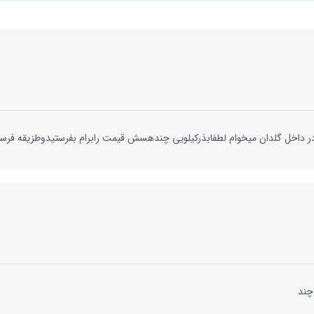
داخل گلدان میخوام لطفابذرکیلویی چندهسش قیمت رابرام بفرستیدوطزیقه فرست
چند