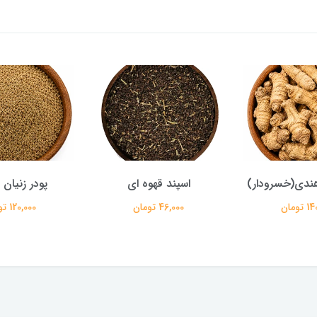
ندی(خسرودار)
اسپند قهوه ای
پودر زنیان
تومان
46,000 تومان
120,000 تومان