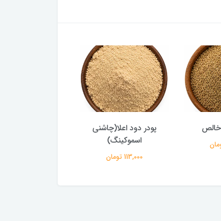
 خالص
پودر دود اعلا(چاشنی
تخم کتان اعلا و با 
اسموکینگ)
104,000 تومان
113,000 تومان