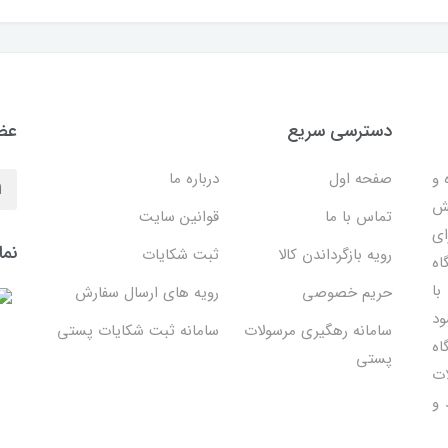
دسترسی سریع
عضو
 ساده و
صفحه اول
درباره ما
هش
تماس با ما
قوانین سایت
ای
نما
رویه بازگرداندن کالا
ثبت شکایات
اه
با
حریم خصوصی
رویه های ارسال سفارش
ود
سامانه رهگیری مرسولات
سامانه ثبت شکایات پستی
اه
پستی
ات
 و