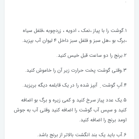
.
١.گوشت را با پیاز ،نمک ، ادویه ، زردچوبه ،فلفل سیاه
،برگ بو ،هل سبز و فلفل سبز داخل ٤ ليوان آب بپزيد.
٢.برنج را دو ساعت قبل خیس کنید.
٣.وقتی گوشت پخت حرارت زیر آن را خاموش کنید.
٤.آبِ گوشت ِ آبپز شده را در یک قابلمه دیگه بریزید.
٥.يك عدد پياز سرخ كنيد و كمي زيره و برگ بو اضافه
كنيد و سپس آب گوشت را اضافه كنيد وقتي آب به جوش
اومد برنج را اضافه کنید.
٦.آب باید یک بند انگشت بالاتر از برنج باشد.