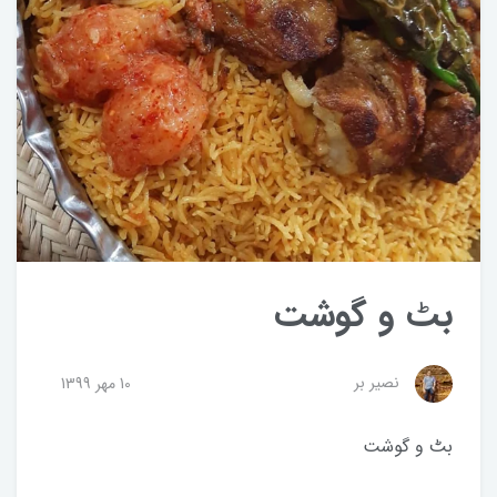
بٹ و گوشت
نصیر بر
10 مهر 1399
بٹ و گوشت