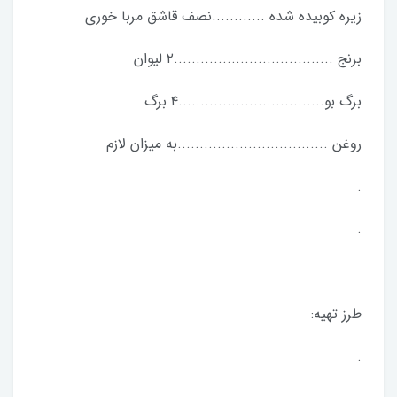
زیره کوبیده شده ............نصف قاشق مربا خوری
برنج ....................................٢ لیوان
برگ بو.................................٤ برگ
روغن ..................................به ميزان لازم
.
.
طرز تهیه:
.