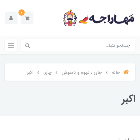
0
خانه
چای ، قهوه و دمنوش
چای
اکبر
اکبر