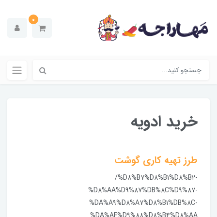
0
خرید ادویه
طرز تهیه کاری گوشت
/%D8%B7%D8%B1%D8%B2-
%D8%AA%D9%87%DB%8C%D9%87-
%DA%A9%D8%A7%D8%B1%DB%8C-
%DA%AF%D9%88%D8%B4%D8%AA