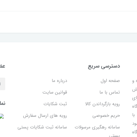
دسترسی سریع
عضو
 ساده و
صفحه اول
درباره ما
هش
تماس با ما
قوانین سایت
ای
نما
رویه بازگرداندن کالا
ثبت شکایات
اه
با
حریم خصوصی
رویه های ارسال سفارش
ود
سامانه رهگیری مرسولات
سامانه ثبت شکایات پستی
اه
پستی