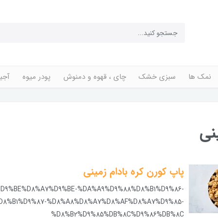
نمک ها
سبزی خشک
چای ، قهوه و دمنوش
پودر میوه
آجی
نی
پاپ کورن کره بادام زمینی
%D9%BE%D8%A7%D9%BE-%DA%A9%D9%88%D8%B1%D9%86-
D8%B1%D9%87-%D8%A8%D8%A7%D8%AF%D8%A7%D9%85-
%D8%B2%D9%85%DB%8C%D9%86%DB%8C