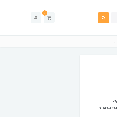
0
ل
/
%DA%A9%