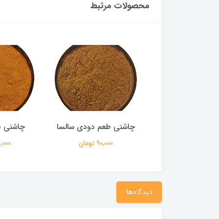
محصولات مرتبط
ارتام ویتاسوییت
چاشنی طعم دودی سالسا
چاشنی 
1,672,00 تومان
90,000 تومان
98,000 ت
دیدگاه‌ها