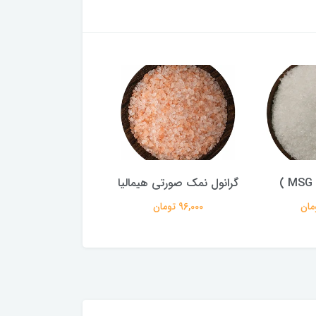
)
گرانول نمک صورتی هیمالیا
پودر نمک صورتی هی
96,000 تومان
96,000 تومان