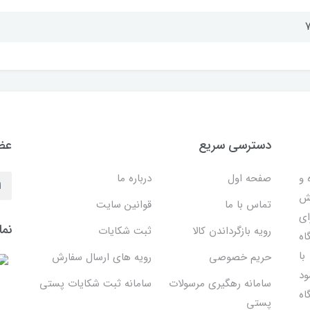
7
دسترسی سریع
عضو
 ساده و
صفحه اول
درباره ما
هش
تماس با ما
قوانین سایت
ای
نما
رویه بازگرداندن کالا
ثبت شکایات
اه
با
حریم خصوصی
رویه های ارسال سفارش
ود
سامانه رهگیری مرسولات
سامانه ثبت شکایات پستی
اه
پستی