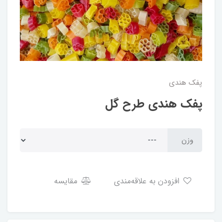
پفک هندی
پفک هندی طرح گل
وزن
افزودن به علاقه‌مندی
مقایسه