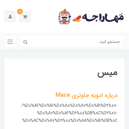
0
میس
درباره ادویه جاوتری Mace
/%D8%AF%D8%B1%D8%A8%D8%A7%D8%B1%D9%87-
%D8%A7%D8%AF%D9%88%DB%8C%D9%87-
%D8%AC%D8%A7%D9%88%D8%AA%D8%B1%DB%8C