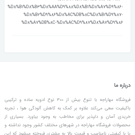
%D8%B1%D8%B3%D8%AA%D9%88%D8%B1%D8%A7%D9%86-
%D8%B2%D9%86%D8%AC%DB%8C%D8%B1%D9%87-
%D8%A7%DB%8C-%D8%AC%D9%87%D8%A7%D9%86
درباره ما
فروشگاه مهاراجه با تنوع بیش از 300 نوع ادویه ساده و ترکیبی
باکیفیت سعی می‌کند علاوه بر کمک به کاهش آلودگی هوا ، تجربه
خریدی آسان و دلپذیر برای مخاطب به وجود بیاورد. بسیاری از
محصولات فروشگاه مهاراجه در شهرهای مختلف کشور وجود نداشته و
یا با کیفیتی نامناسب و قیمت بالا به مشتری فروخته میشود که این