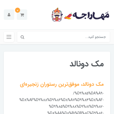
0
مک دونالد
مک دونالد، موفق‌ترین رستوران زنجیره‌ای
/%D9%85%DA%A9-
%D8%AF%D9%88%D9%86%D8%A7%D9%84%D8%AF-
%D9%85%D9%88%D9%81%D9%82-
%D8%AA%D8%B1%DB%8C%D9%86-