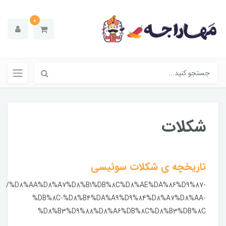
0
شکلات
تاریخچه ی شکلات سوئیسی
/%D8%AA%D8%A7%D8%B1%DB%8C%D8%AE%DA%86%D9%87-
%DB%8C-%D8%B4%DA%A9%D9%84%D8%A7%D8%AA-
%D8%B3%D9%88%D8%A6%DB%8C%D8%B3%DB%8C