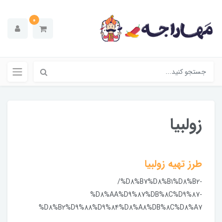
0
زولبیا
طرز تهیه زولبیا
/%D8%B7%D8%B1%D8%B2-
%D8%AA%D9%87%DB%8C%D9%87-
%D8%B2%D9%88%D9%84%D8%A8%DB%8C%D8%A7