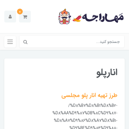
0
انارپلو
طرز تهیه انار پلو مجلسی
/%D8%B7%D8%B1%D8%B2-
%D8%AA%D9%87%DB%8C%D9%87-
%D8%A7%D9%86%D8%A7%D8%B1-
%D9%BE%D9%84%D9%88-