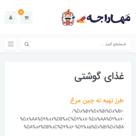
0
غذای گوشتی
طرز تهیه ته چین مرغ
/%D8%B7%D8%B1%D8%B2-
%D8%AA%D9%87%DB%8C%D9%87-%D8%AA%D9%87-
%DA%86%DB%8C%D9%86-%D9%85%D8%B1%D8%BA